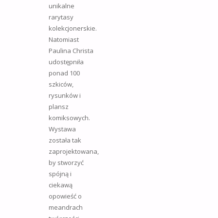
unikalne
rarytasy
kolekcjonerskie.
Natomiast
Paulina Christa
udostępniła
ponad 100
szkiców,
rysunków i
plansz
komiksowych.
Wystawa
została tak
zaprojektowana,
by stworzyć
spójną i
ciekawą
opowieść o
meandrach