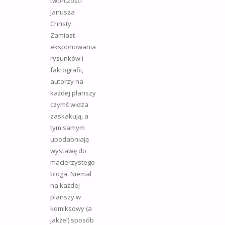
twórczości
Janusza
Christy.
Zamiast
eksponowania
rysunków i
faktografii,
autorzy na
każdej planszy
czymś widza
zaskakują, a
tym samym
upodabniają
wystawę do
macierzystego
bloga. Niemal
na każdej
planszy w
komiksowy (a
jakże!) sposób