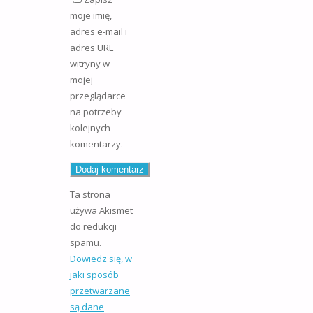
moje imię,
adres e-mail i
adres URL
witryny w
mojej
przeglądarce
na potrzeby
kolejnych
komentarzy.
Ta strona
używa Akismet
do redukcji
spamu.
Dowiedz się, w
jaki sposób
przetwarzane
są dane