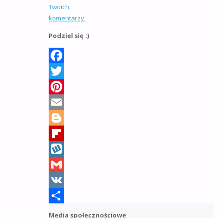
Twoich
komentarzy.
Podziel się :)
Facebook
Twitter
Pinterest
Email
Blogger
Flipboard
Wykop
Gmail
VK
Share
Media społecznościowe