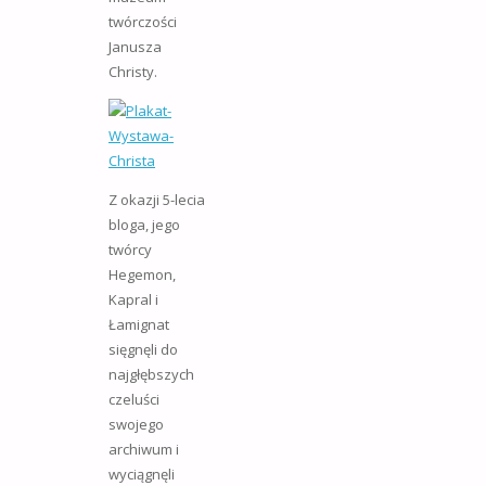
twórczości
Janusza
Christy.
Z okazji 5-lecia
bloga, jego
twórcy
Hegemon,
Kapral i
Łamignat
sięgnęli do
najgłębszych
czeluści
swojego
archiwum i
wyciągnęli