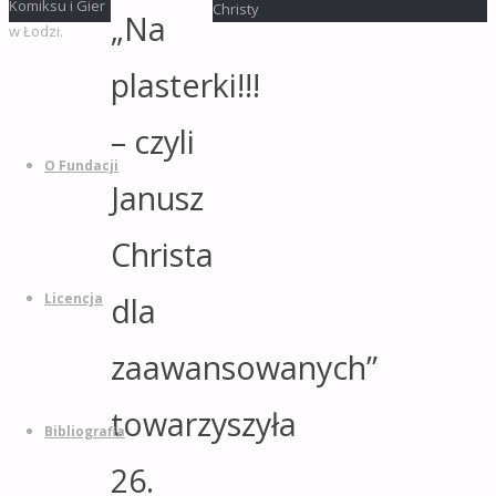
Komiksu i Gier
Christy
„Na
w Łodzi.
Powrót
na
plasterki!!!
górę
Przejdź
– czyli
do
treści
O Fundacji
Janusz
Christa
dla
Licencja
zaawansowanych”
towarzyszyła
Bibliografia
26.