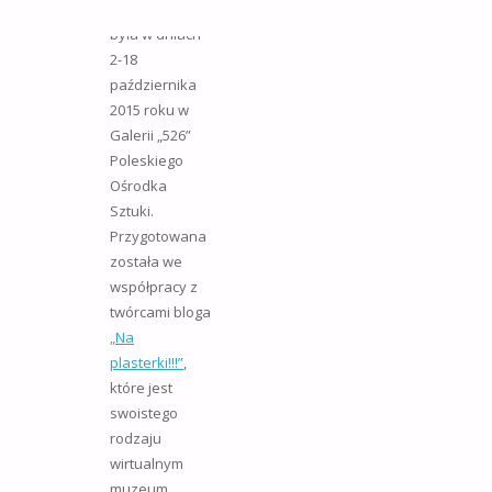
Prezentowana
była w dniach
2-18
października
2015 roku w
Galerii „526”
Poleskiego
Ośrodka
Sztuki.
Przygotowana
została we
współpracy z
twórcami bloga
„Na
plasterki!!!”
,
które jest
swoistego
rodzaju
wirtualnym
muzeum