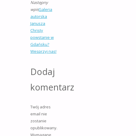
Następny
wpis
Galeria
autorska
Janusza
Christy
powstanie w
Gdańsku?
Wesprzyj nas!
Dodaj
komentarz
Twój adres
email nie
zostanie
opublikowany.
Wymagane