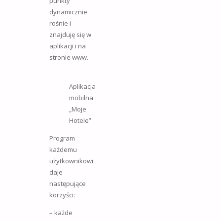
punkty
dynamicznie
rośnie i
znajduję się w
aplikacji i na
stronie www.
Aplikacja
mobilna
„Moje
Hotele”
Program
każdemu
użytkownikowi
daje
następujące
korzyści:
– każde