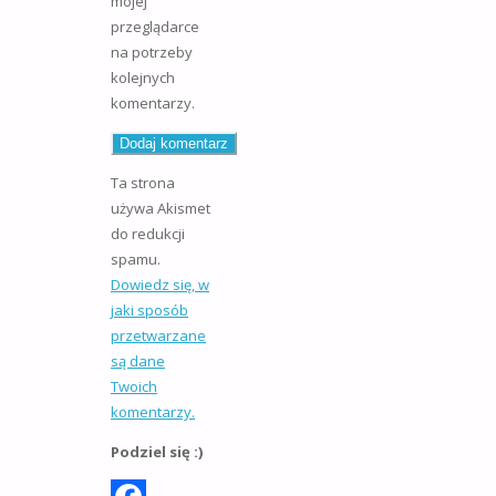
mojej
przeglądarce
na potrzeby
kolejnych
komentarzy.
Ta strona
używa Akismet
do redukcji
spamu.
Dowiedz się, w
jaki sposób
przetwarzane
są dane
Twoich
komentarzy.
Podziel się :)