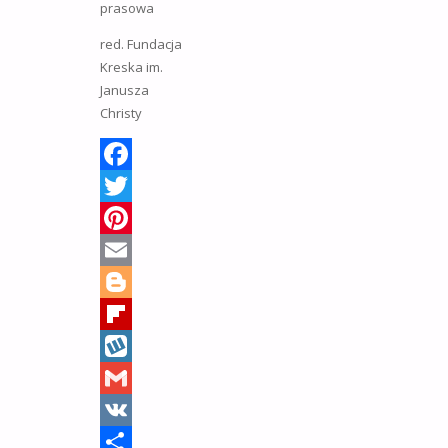
prasowa
red. Fundacja
Kreska im.
Janusza
Christy
Facebook
Twitter
Pinterest
Email
Blogger
Flipboard
Wykop
Gmail
VK