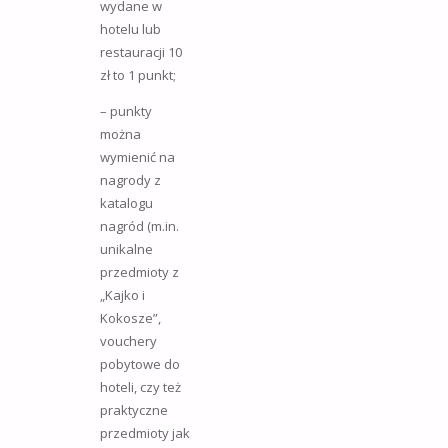
wydane w
hotelu lub
restauracji 10
zł to 1 punkt;
– punkty
można
wymienić na
nagrody z
katalogu
nagród (m.in.
unikalne
przedmioty z
„Kajko i
Kokosze”,
vouchery
pobytowe do
hoteli, czy też
praktyczne
przedmioty jak