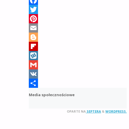
Facebook
Twitter
Pinterest
Email
Blogger
Flipboard
Wykop
Gmail
VK
Share
Media społecznościowe
OPARTE NA
SEPTERA
&
WORDPRESS.