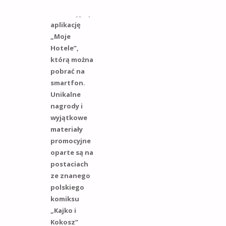
lojalnościowy
z intuicyjną
aplikację
„Moje
Hotele”,
którą można
pobrać na
smartfon.
Unikalne
nagrody i
wyjątkowe
materiały
promocyjne
oparte są na
postaciach
ze znanego
polskiego
komiksu
„Kajko i
Kokosz”