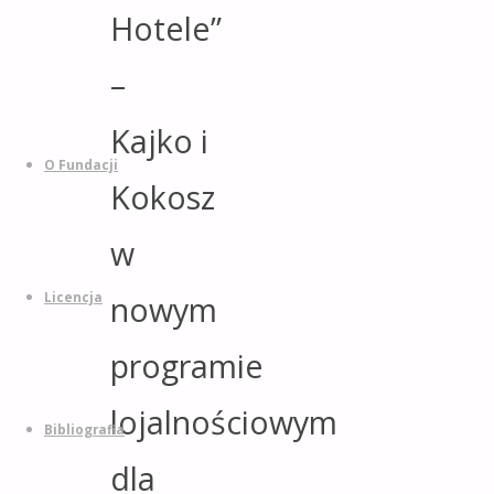
Powrót
Hotele”
na
górę
–
Przejdź
Kajko i
do
treści
O Fundacji
Kokosz
w
nowym
Licencja
programie
lojalnościowym
Bibliografia
dla