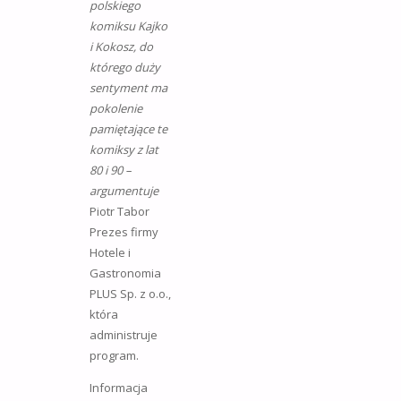
polskiego
komiksu Kajko
i Kokosz, do
którego duży
sentyment ma
pokolenie
pamiętające te
komiksy z lat
80 i 90 –
argumentuje
Piotr Tabor
Prezes firmy
Hotele i
Gastronomia
PLUS Sp. z o.o.,
która
administruje
program.
Informacja