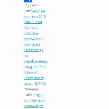
Poprzedni
Share
wpis
Światowa
premiera 2019!
Blue Sunset
Games z
Gdańska
wprowadziła
Łamignata
Straszliwego
do
napakowanego
akcją „platform
fightera”.
Teraz zmierzy
się z …ZORRO!
Następny
wpis
Łamignat
promuje grę w
najnowszym