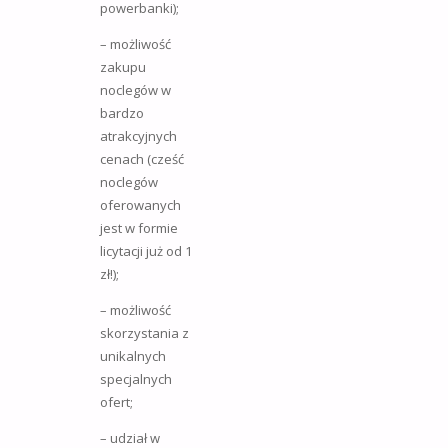
powerbanki);
– możliwość
zakupu
noclegów w
bardzo
atrakcyjnych
cenach (cześć
noclegów
oferowanych
jest w formie
licytacji już od 1
zł!);
– możliwość
skorzystania z
unikalnych
specjalnych
ofert;
– udział w