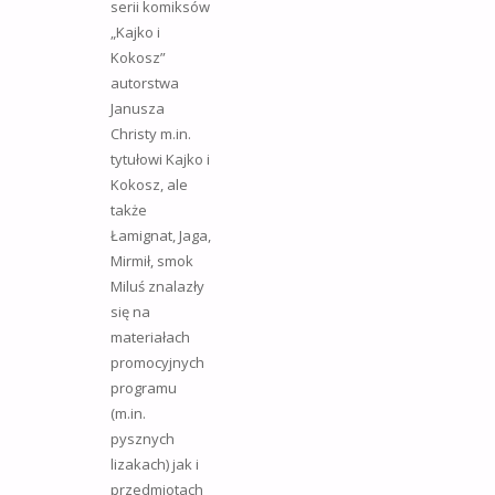
serii komiksów
„Kajko i
Kokosz”
autorstwa
Janusza
Christy m.in.
tytułowi Kajko i
Kokosz, ale
także
Łamignat, Jaga,
Mirmił, smok
Miluś znalazły
się na
materiałach
promocyjnych
programu
(m.in.
pysznych
lizakach) jak i
przedmiotach