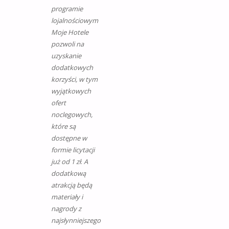
programie
lojalnościowym
Moje Hotele
pozwoli na
uzyskanie
dodatkowych
korzyści, w tym
wyjątkowych
ofert
noclegowych,
które są
dostępne w
formie licytacji
już od 1 zł
.
A
dodatkową
atrakcją będą
materiały i
nagrody z
najsłynniejszego