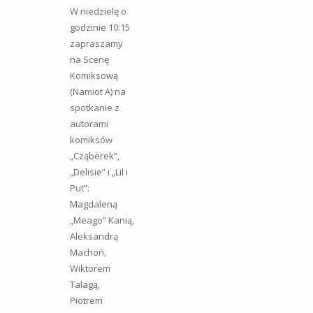
W niedzielę o
godzinie 10:15
zapraszamy
na Scenę
Komiksową
(Namiot A) na
spotkanie z
autorami
komiksów
„Cząberek”,
„Delisie” i „Lil i
Put”:
Magdaleną
„Meago” Kanią,
Aleksandrą
Machoń,
Wiktorem
Talagą,
Piotrem