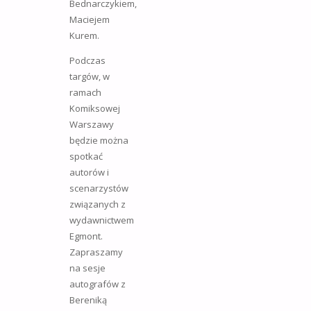
Bednarczykiem,
Maciejem
Kurem.
Podczas
targów, w
ramach
Komiksowej
Warszawy
będzie można
spotkać
autorów i
scenarzystów
związanych z
wydawnictwem
Egmont.
Zapraszamy
na sesje
autografów z
Bereniką