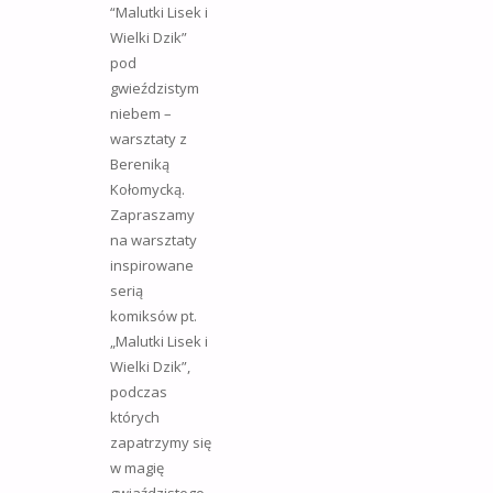
“Malutki Lisek i
Wielki Dzik”
pod
gwieździstym
niebem –
warsztaty z
Bereniką
Kołomycką.
Zapraszamy
na warsztaty
inspirowane
serią
komiksów pt.
„Malutki Lisek i
Wielki Dzik”,
podczas
których
zapatrzymy się
w magię
gwiaździstego