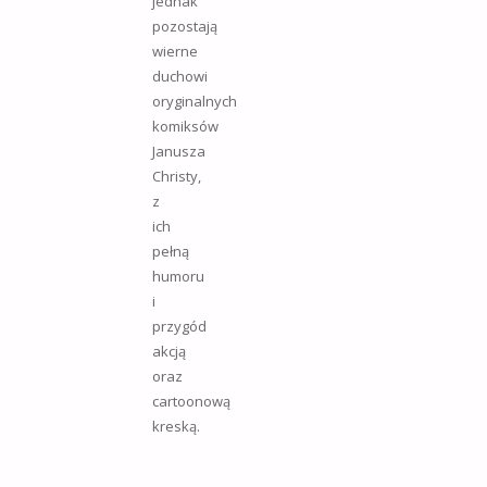
jednak
pozostają
wierne
duchowi
oryginalnych
komiksów
Janusza
Christy,
z
ich
pełną
humoru
i
przygód
akcją
oraz
cartoonową
kreską.