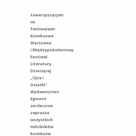
Targi Książki
z
towarzyszącymi
im
festiwalami:
Komiksowa
Warszawa
i Międzypokoleniowy
Festiwal
Literatury
Dziecięcej
„Ojce i
Dziatki”.
Wydawnictwo
Egmont
serdecznie
zaprasza
wszystkich
miłośników
komiksów