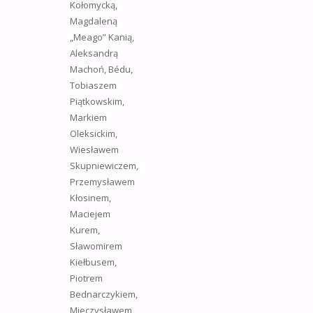
Kołomycką,
Magdaleną
„Meago” Kanią,
Aleksandrą
Machoń, Bédu,
Tobiaszem
Piątkowskim,
Markiem
Oleksickim,
Wiesławem
Skupniewiczem,
Przemysławem
Kłosinem,
Maciejem
Kurem,
Sławomirem
Kiełbusem,
Piotrem
Bednarczykiem,
Mieczysławem