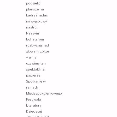
podzielić
plansze na
kadry i nadać
im wyjątkowy
nastrój.
Naszym
bohaterom
rozbłysną nad
głowami zorze
– a my
ożywimy ten
spektakl na
papierze.
Spotkanie w
ramach
Międzypokoleniowego
Festiwalu
Literatury
Dziecięcej