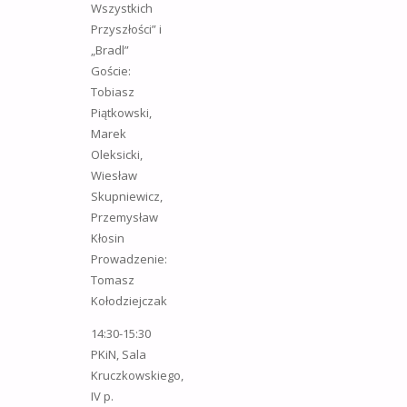
Wszystkich
Przyszłości” i
„Bradl”
Goście:
Tobiasz
Piątkowski,
Marek
Oleksicki,
Wiesław
Skupniewicz,
Przemysław
Kłosin
Prowadzenie:
Tomasz
Kołodziejczak
14:30-15:30
PKiN, Sala
Kruczkowskiego,
IV p.