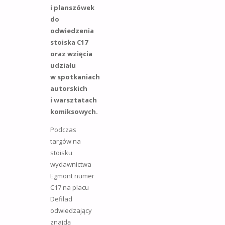
i planszówek
do
odwiedzenia
stoiska C17
oraz wzięcia
udziału
w spotkaniach
autorskich
i warsztatach
komiksowych.
Podczas
targów na
stoisku
wydawnictwa
Egmont numer
C17 na placu
Defilad
odwiedzający
znajdą