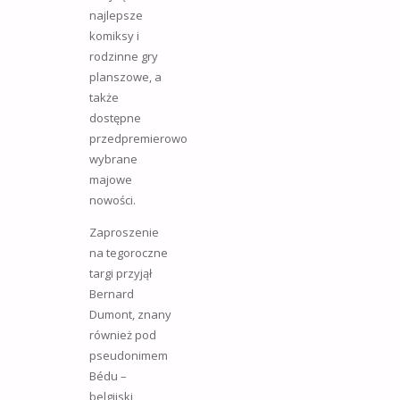
najlepsze
komiksy i
rodzinne gry
planszowe, a
także
dostępne
przedpremierowo
wybrane
majowe
nowości.
Zaproszenie
na tegoroczne
targi przyjął
Bernard
Dumont, znany
również pod
pseudonimem
Bédu –
belgijski