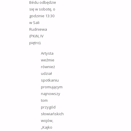
Bédu odbędzie
się w sobotę, o
godzinie 13:30
w Sali
Rudniewa
(PKiN, IV
piętro).
Artysta
weźmie
również
udział
spotkaniu
promującym
najnowszy
tom
przygód
słowiańskich
wojów,
„Kajko