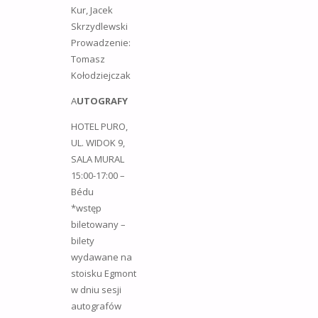
Kur, Jacek
Skrzydlewski
Prowadzenie:
Tomasz
Kołodziejczak
A
UTOGRAFY
HOTEL PURO,
UL. WIDOK 9,
SALA MURAL
15:00-17:00 –
Bédu
*wstęp
biletowany –
bilety
wydawane na
stoisku Egmont
w dniu sesji
autografów