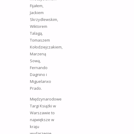
Fijałem,
Jackiem
Skrzydlewskim,
Wiktorem
Talagą,
Tomaszem
Kołodziejczakiem,
Marzeną
Sową,
Fernando
Dagnino i
Miguelanxo
Prado.
Międzynarodowe
Targi Książki w
Warszawie to
największe w
kraju
wydarzenie