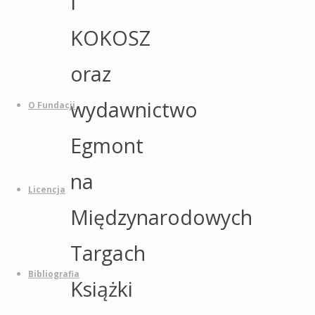
I
Powrót
na
KOKOSZ
górę
oraz
Przejdź
do
wydawnictwo
treści
O Fundacji
Egmont
na
Licencja
Międzynarodowych
Targach
Bibliografia
Książki