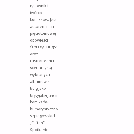
rysownik i
twórca
komiksów. Jest
autorem m.in.
pięciotomowej
opowieści
fantasy „Hugo”
oraz
ilustratorem i
scenarzystą
wybranych
albumów z
belgijsko-
brytyjskiej serii
komiksów
humorystyczno-
szpiegowskich
„Clifton”.
Spotkanie z