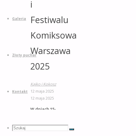
i
Festiwalu
Galeria
Komiksowa
Warszawa
Złoty puchar
2025
Kajko i Kokosz
12 maja 2025
Kontakt
12 maja 2025
W dniach 15-
18 maja br.
odbędą się
Szukaj:
Szukaj
Międzynarodowe
Szukaj