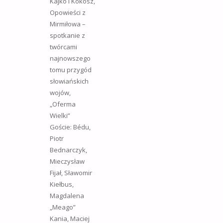
Kajko i Kokosz,
Opowieści z
Mirmiłowa –
spotkanie z
twórcami
najnowszego
tomu przygód
słowiańskich
wojów,
„Oferma
Wielki”
Goście: Bédu,
Piotr
Bednarczyk,
Mieczysław
Fijał, Sławomir
Kiełbus,
Magdalena
„Meago”
Kania, Maciej