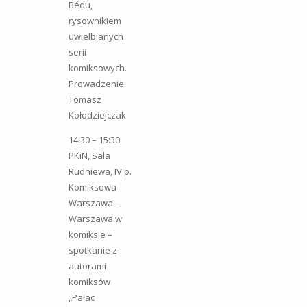
Bédu,
rysownikiem
uwielbianych
serii
komiksowych.
Prowadzenie:
Tomasz
Kołodziejczak
14:30 – 15:30
PKiN, Sala
Rudniewa, IV p.
Komiksowa
Warszawa –
Warszawa w
komiksie –
spotkanie z
autorami
komiksów
„Pałac